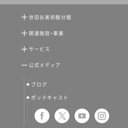
世田谷美術館分館
向井潤吉アトリエ館
関連施設・事業
清川泰次記念ギャラリー
世田谷文学館
サービス
宮本三郎記念美術館
世田谷パブリックシアター
せたがやアーツカード
公式メディア
分館スケジュール
生活工房
ぐるっとパス
ブログ
せたおん
友の会
ポッドキャスト