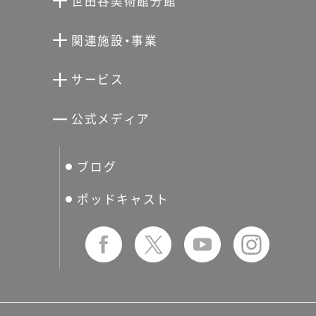
世田谷美術館分館
向井潤吉アトリエ館
関連施設・事業
清川泰次記念ギャラリー
世田谷文学館
サービス
宮本三郎記念美術館
世田谷パブリックシアター
せたがやアーツカード
公式メディア
分館スケジュール
生活工房
ぐるっとパス
ブログ
せたおん
友の会
ポッドキャスト