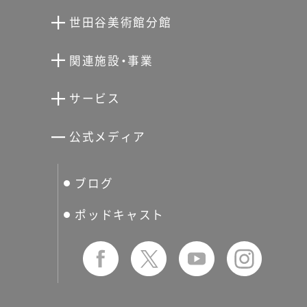
世田谷美術館分館
向井潤吉アトリエ館
関連施設・事業
清川泰次記念ギャラリー
世田谷文学館
サービス
宮本三郎記念美術館
世田谷パブリックシアター
せたがやアーツカード
公式メディア
分館スケジュール
生活工房
ぐるっとパス
ブログ
せたおん
友の会
ポッドキャスト