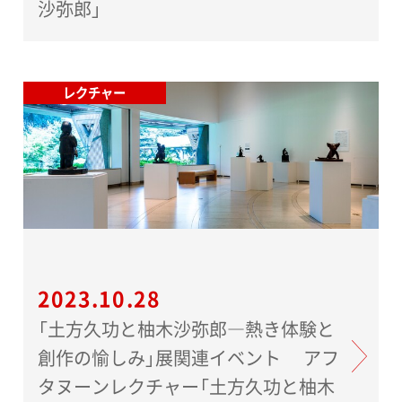
沙弥郎」
レクチャー
2023.10.28
「土方久功と柚木沙弥郎―熱き体験と
創作の愉しみ」展関連イベント アフ
タヌーンレクチャー「土方久功と柚木