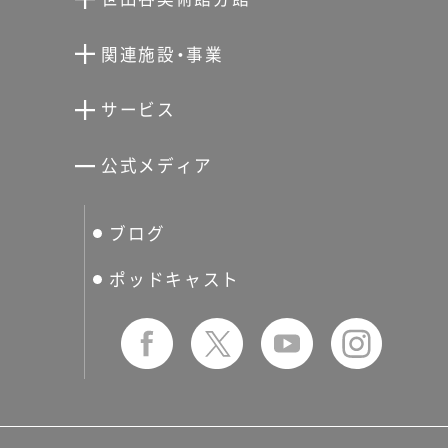
ば』（金関寿夫・訳、CRAFT
い季節になりましたので、ぜ
らしの営みから生まれる柚木
SPACE わ）を皮切りに絵本の
向井潤吉アトリエ館
ひお越しください。
の創作をご紹介します。そし
関連施設・事業
仕事も手がけ、2004年には『ト
て、当館の展覧会の会期とほ
清川泰次記念ギャラリー
世田谷文学館
コとグーグーとキキ』（村山亜
サービス
ぼ同時期の９月6日（水）から9
宮本三郎記念美術館
土・文、福音館書店）が出版さ
世田谷パブリックシアター
月25日（月）まで、日本橋髙島
せたがやアーツカード
公式メディア
れました。『トコとグーグーと
屋S.C.本館8階ホールで「柚木
分館スケジュール
生活工房
キキ』は、前衛美術家の村山知
ぐるっとパス
沙弥郎と仲間たち」が開催さ
義の長男で児童劇作家の村山
ブログ
せたおん
れます。こちらの展覧会では、
友の会
亜土の遺作を、亜土の没後に
柚木と交流の深い作家たちの
ポッドキャスト
柚木が絵本にしたものです。
作品をご紹介されています。
世田谷美術館の収蔵品《町の
併せてご覧いただけると、よ
人々》は、この絵本のクライマ
り柚木の作品世界をご堪能い
ックスの場面でサーカスを見
ただけるでしょう。企画展「土
ている人々を指人形にしたも
方久功と柚木沙弥郎――熱き