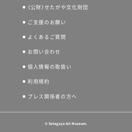
のです。柚木が身近にあった
体験と創作の愉しみ」予告動
（公財）せたがや文化財団
様々な布裂などを使って、夢
画（27秒）「柚木沙弥郎と仲間
中になってつくったという個
ご支援のお願い
たち」（日本橋髙島屋）の公式
性豊かな指人形たち。本展で
サイトはこちら
よくあるご質問
は、この人形たちが見ている
https://www.takashimaya.c
絵本『トコとグーグーとキキ』
お問い合わせ
o.jp/store/special/yunokisa
のサーカスの場面を背景に人
miro/
個人情報の取扱い
形たちを展示します。絵本の
世界を体感ください。
利用規約
プレス関係者の方へ
©
Setagaya Art Museum.