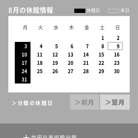
ドの布など、気になったもの
1974年7月）「…「ぶたぶたく
に、写真家・木寺紀雄による写
8月の休館情報
休館日
本日
たちは、しまわずに見えると
ん」は、土方が戦後しばらく同
真とともに、実際に柚木のお
ころに並べられ、柚木を触発
居していた幼い姪との生活か
宅にある、柚木が気になる、い
月
火
水
木
金
土
日
します。そうした品々の一部
ら生まれました。寝かしつけ
つも目の届くところに置かれ
1
2
を展示します。また、家族へ贈
る時に動物の鳴き声や動作を
ている品々も展示するコーナ
3
4
5
6
7
8
9
ったクリスマスカードなど、
擬人化した即興の物語を聞か
10
11
12
13
14
15
16
ーがあります。メキシコやペ
柚木の日々の創作の一端もご
17
18
19
20
21
22
23
せており、最も喜ばれたのが
ルーの民族玩具や、船や飛行
紹介。これらを、長年にわたり
24
25
26
27
28
29
30
「ぶたぶたくん」のおはなしだ
機などの玩具、カラフルなリ
31
柚木沙弥郎と時間をともに
ったそうです。童話の文章や
ボンなど柚木の感性に触れら
し、撮影してきた写真家・木寺
挿絵には、子ども好きだった
れます。メキシコの人形（柚木
紀雄による、アトリエの写真
＞前月
＞翌月
という土方のユーモアあふれ
＞分館の休館日
氏のお宅から）インドの布な
とともにご覧ください。・絵本
る表現力が発揮されていま
ど（柚木氏のお宅から）また、
の仕事と指人形《町の人々》柚
す。展覧会は11月5日（日）ま
家族に贈った柚木手作りのク
木は、1994年の『魔法のこと
で。砧公園のお散歩も心地良
リスマスカードなど日々の暮
世田谷美術館分館