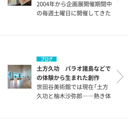
るブロンズ彫刻を、木々に囲
2004年から企画展開催期間中
まれた砧公園の景色とともに
の毎週土曜日に開催してきた
お楽しみいただけます。そし
名物イベント「100円ワークシ
て様々な表情をみせる、土方
ョップ」。小さいお子様から大
が現地で制作した（一部を除
人の方まで、どなたでもその
く）《マスク》10点もご紹介し
場で気軽にご参加いただけ、
ます。・木彫レリーフと水彩画
その時に開催中の展覧会に関
ブログ
ミクロネシアの自然や人々を
連した満足度の高い創作体験
土方久功 パラオ諸島などで
モチーフに制作された木彫レ
ができる人気講座です。今回
の体験から生まれた創作
リーフや、病を経て体力が衰
は好きな形を切り抜いて、型
世田谷美術館では現在「土方
えた後に多く描くようになっ
染めのてさげ袋を作ります。
久功と柚木沙弥郎――熱き体
たという水彩画をご紹介しま
企画・運営：世田谷美術館鑑賞
験と創作の愉しみ」を開催中
す。詩集や著書を出版してい
リーダー（美術館ボランティ
です。今回のセタビブログで
る土方久功が、パラオ諸島や
ア）●100円ワークショップに
は、土方久功（1900-1977）を取