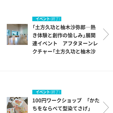
立体、絵本など多彩に広がる
についてお話しします。
二人の創作をご紹介します。
【展示構成と見どころ】展覧会
イベント
（終了）
は土方久功の作品を紹介する
「土方久功と柚木沙弥郎―熱
Part １と柚木沙弥郎の作品を
き体験と創作の愉しみ」展関
紹介するPart ２の2部構成と
連イベント アフタヌーンレ
なっています。●Part １ 土
クチャー「土方久功と柚木沙
方久功―パラオ諸島、サタワ
弥郎」
ル島で過ごした日々への憧
担当学芸員が本展の見どころ
憬・ブロンズ彫刻とマスク展
についてお話しします。
示の冒頭では、土方久功が世
田谷区豪徳寺にアトリエを構
イベント
（終了）
えた1950年代以降に制作され
100円ワークショップ 「かた
た、時にユーモアを感じさせ
ちをならべて型染てさげ」