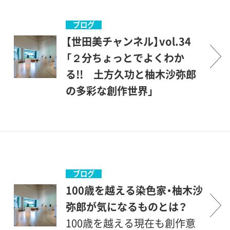
サタワル島での体験について
ついて 詳しくはこちらをご
り上げます。柚木沙弥郎につ
記した言葉も、作品とあわせ
覧ください
いては既にブログがアップさ
ブログ
てご紹介しています。・絵本の
れていますので、こちらから
【世田美チャンネル】vol.34
仕事と雑誌『母の友』挿絵原画
ご覧ください。土方久功は、東
「２分ちょっとでよくわか
土方は1960年代より絵本の仕
京美術学校（現・東京藝術大
る!! 土方久功と柚木沙弥郎
事にもたずさわり、岩波書店
学）で彫刻を学んだ後、28歳か
の多彩な創作世界」
や福音館書店から『ぶたぶた
ら約13年もの間、パラオ諸島
「世田美チャンネル」vol.34
くんのおかいもの』（福音館書
や、サタワル島という、カロリ
は、「2分ちょっとでよくわか
店、1970年）や『おによりつよ
ン諸島にある小さな島で暮ら
る!! 土方久功と柚木沙弥郎
いおれまーい』（福音館書店、
しました。もともと民族学や
の多彩な創作世界」をお届け
1975年）をはじめ5冊の絵本が
考古学に関心があったという
します。現在開催中の企画展
ブログ
出版されています。また福音
土方は、現地の人々と暮らし
「土方久功と柚木沙弥郎――
100歳を越える染色家・柚木沙
館書店が刊行する雑誌『母の
ながら作品の制作に励み、民
熱き体験と創作の愉しみ」の
弥郎が気になるものとは？
友』にも、サタワル島に伝わる
族誌学的な調査も行いまし
展示風景をご紹介、本展担当
100歳を越える現在も創作意