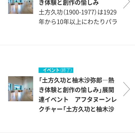
き体験と創作の愉しみ
土方久功（1900-1977）は1929
年から10年以上にわたりパラ
オやサタワル島で暮らし、現
地の人々や風景を主題とした
彫刻、絵画を制作しました。ま
た「民藝」の思想と芹沢銈介に
影響を受け染色の道を志した
イベント
（終了）
柚木沙弥郎（1922-）は、身近な
「土方久功と柚木沙弥郎―熱
日常にある面白いものや楽し
き体験と創作の愉しみ」展関
いことを原動力に100歳を迎
連イベント アフタヌーンレ
えた今も精力的な活動を続け
クチャー「土方久功と柚木沙
ています。本展では世田谷美
弥郎」
術館の収蔵品を中心に、平面、
担当学芸員が本展の見どころ