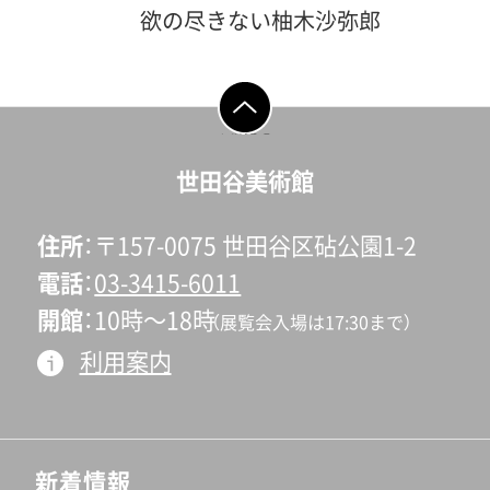
民話などの物語を寄稿しまし
た。本展では、当館の収蔵品か
学芸員がふたりの作家それぞ
欲の尽きない柚木沙弥郎
た。本展では『母の友』のため
ら、パラオ諸島滞在中に手が
れの魅力を解説いたします。
（1922-）。当館では、「土方久
に描かれた挿絵原画を初公開
けた《マスク》のほか、不思議
世田美チャンネル vol.34 「2
功と柚木沙弥郎―熱き体験と
します。そのなかには絵本『ぶ
な生き物をあらわした彫刻
分でちょっとでよくわか
創作の愉しみ」として館の所
ページの先頭へ戻
たぶたくんのおかいもの』で
る
や、現地の手斧で木の板を彫
る!! 土方久功と柚木沙弥郎
蔵品を中心に土方久功（1900-
世田谷美術館
おなじみの「ぶたぶたくん」の
ったレリーフなど、帰国後に
の多彩な創作世界」（約2分30
1977）の作品と柚木沙弥郎の
姿も。「ぶたぶたくん」誕生の
世田谷区豪徳寺のアトリエで
秒） →世田美チャンネルを
作品をご紹介します。展覧会
住所
〒157-0075 世田谷区砧公園1-2
経緯をご紹介するほか、サタ
制作された作品をご紹介して
Youtubeで見る会期：2023年9
の前半は、パラオ諸島とその
電話
03-3415-6011
ワル島の民話を色鮮やかな色
います。土方久功《マスク》
月9日(土)～11月5日(日)開館
周辺で10年以上を過ごし、そ
開館
10時〜18時
彩で描いた「おによりつよい
（展覧会入場は17:30まで）
1929-1949年、世田谷美術館…
時間：10:00～18:00（入場は
の後世田谷区豪徳寺のアトリ
おれまーい」（1971年11月号掲
利用案内
土方久功《二人(間の抜けた闘
17:30まで）休館日：毎週月曜
エで制作した土方の作品が展
載）の原画なども展示します。
争)》1956年、世田谷…撮影：上
日 会場:世田谷美術館 1階展
示されます。そして後半は、柚
●Part２ 柚木沙弥郎―“自
野則宏これらの収蔵品に加
示室展覧会基本情報は《こち
木が60歳を過ぎた1982年以降
由であること” 楽しみを見
え、今回、ご注目頂きたいのが
らをクリック》デジタルコン
の作品を展示します。柚木は
新着情報