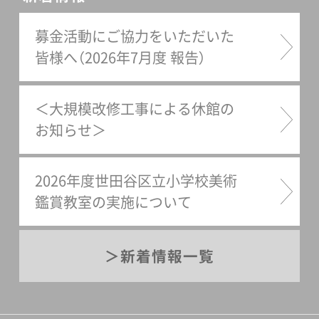
つける日々の営みから生まれ
童話の挿絵原画です。土方は
テンツ「世田美チャンネル」に
柳宗悦の「民藝」の思想と芹沢
る創作・型染による表現世田
『ぶたぶたくんのおかいもの』
もどる→こちら
募金活動にご協力をいただいた
銈介の型染のカレンダーとの
谷美術館が所蔵する柚木沙弥
（1970年、福音館書店刊）をは
皆様へ（2026年7月度 報告）
出会いをきっかけに、染色の
郎の作品は、工芸家としての
じめ複数の絵本を出版し、福
道を歩み始めました。本展に
仕事から、より自由な創作活
音館書店から刊行されている
展示される柚木の作品は、工
＜大規模改修工事による休館の
動を意識するようになった
雑誌『母の友』にも童話の数々
芸家としての制作から、より
お知らせ＞
1982年以降の作品です。《コ
を寄稿しました。『母の友』に
枠に捉われない自由な創作を
ンストラクション》（2011年）
は、絵本と同様「ぶたぶたく
意識するようになった近年の
2026年度世田谷区立小学校美術
をはじめ、シンプルで力強い
ん」が登場するおはなしや、サ
作品です。染色作品はもちろ
鑑賞教室の実施について
造形力の染色作品25点をご紹
タワル島の民話などが掲載さ
ん、絵本の仕事や指人形など
介します。・柚木沙弥郎のアト
れています。本展では、初公開
多彩な表現を展開します。展
リエからものと向き合う時間
新着情報一覧
となる『母の友』の挿絵原画の
覧会場には、柚木の日々の創
を大切にする柚木。旅先で目
数々を展示しています。『母の
作の源泉の場であるアトリエ
にしたメキシコの人形やイン
友』第254号（福音館書店、
空間を感じていただけるよう