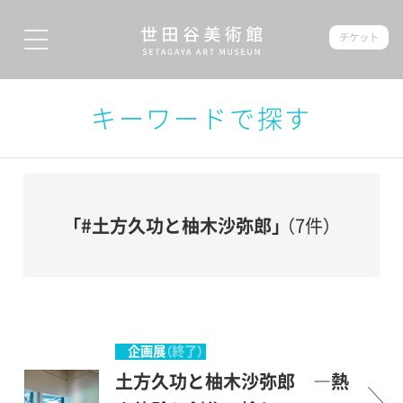
チケット
キーワードで探す
「#土方久功と柚木沙弥郎」
（7件）
企画展
（終了）
土方久功と柚木沙弥郎 ―熱