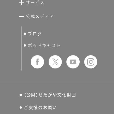
サービス
宮本三郎記念美術館
世田谷パブリックシアター
せたがやアーツカード
公式メディア
分館スケジュール
生活工房
ぐるっとパス
ブログ
せたおん
友の会
ポッドキャスト
（公財）せたがや文化財団
ご支援のお願い