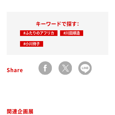
キーワードで探す：
#ふたりのアフリカ
#川田順造
#小川待子
Share
facebook
twitter
LINEで送る
関連企画展