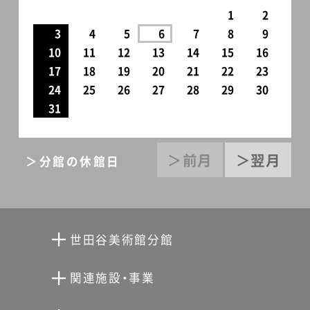
1
2
3
4
5
6
7
8
9
10
11
12
13
14
15
16
17
18
19
20
21
22
23
24
25
26
27
28
29
30
31
＞前月
＞翌月
＞分館の休館日
世田谷美術館分館
向井潤吉アトリエ館
関連施設・事業
清川泰次記念ギャラリー
世田谷文学館