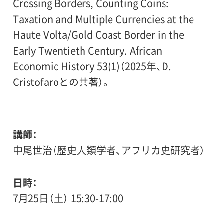
Crossing Borders, Counting Coins:
Taxation and Multiple Currencies at the
Haute Volta/Gold Coast Border in the
Early Twentieth Century. African
Economic History 53(1)（2025年、D.
Cristofaroとの共著）。
講師
中尾世治（歴史人類学者、アフリカ史研究者）
日時
7月25日（土） 15:30-17:00