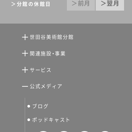
＞前月
＞翌月
＞分館の休館日
世田谷美術館分館
向井潤吉アトリエ館
関連施設・事業
清川泰次記念ギャラリー
世田谷文学館
サービス
宮本三郎記念美術館
世田谷パブリックシアター
せたがやアーツカード
公式メディア
分館スケジュール
生活工房
ぐるっとパス
ブログ
せたおん
友の会
ポッドキャスト