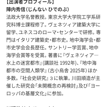
【出演者プロフィール】
陣内秀信（じんない ひでのぶ）
法政大学名誉教授。東京大学大学院工学系研
究科博士課程修了。ヴェネツィア建築大学に
留学、ユネスコのローマ・センターで研修。専
門はイタリア建築史・都市史。地中海学会・都
市史学会会長歴任。サントリー学芸賞、地中
海学会賞等を受賞。著書に『ヴェネツィア―
水上の迷宮都市』(講談社 1992年)、『地中海
都市の空間人類学』（古小烏舎 2025年）ほか
多数。『社会史研究』３に執筆。川田順造が主
催した研究会「未開概念の再検討」及び「ヨー
ロッパの基層文化」に参加。