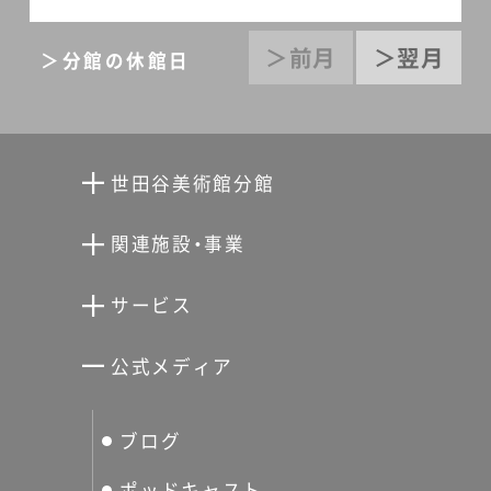
＞前月
＞翌月
＞分館の休館日
世田谷美術館分館
向井潤吉アトリエ館
関連施設・事業
清川泰次記念ギャラリー
世田谷文学館
サービス
宮本三郎記念美術館
世田谷パブリックシアター
せたがやアーツカード
公式メディア
分館スケジュール
生活工房
ぐるっとパス
ブログ
せたおん
友の会
ポッドキャスト