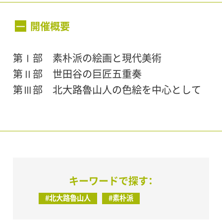
会期：
1999年2月10日（水）〜3月25日（木）
開催概要
第Ⅰ部 素朴派の絵画と現代美術
開館時間：
第Ⅱ部 世田谷の巨匠五重奏
10:00～18:00（入場は17:30まで）
第Ⅲ部 北大路魯山人の色絵を中心として
休館日：
毎週月曜日
会場：
世田谷美術館 展示室
キーワードで探す：
#北大路魯山人
#素朴派