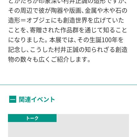
とかたちが印象深い村井正誠の造形ですが、
世田谷美術館 展示室
その周辺で彼が陶器や版画、金属や木や石の
団体は20名以上（事前にご連絡下さい）
造形＝オブジェにも創造世界を広げていた
小・中学生：土曜、日曜、祝・休日及び夏休み
ことを、寄贈された作品群を通じて知ること
期間は無料
になりました。本展では、その生誕100年を
障がい者の方：個人は100円（団体は80
記念し、こうした村井正誠の知られざる創造
円）。ただし小中高大学生の障がい者は無
物の数々も広くご紹介します。
料。介助者(当該障がい者1名につき1名)は
無料
学生証・障がい者手帳など、確認できるも
のをご提示ください
関連イベント
トーク