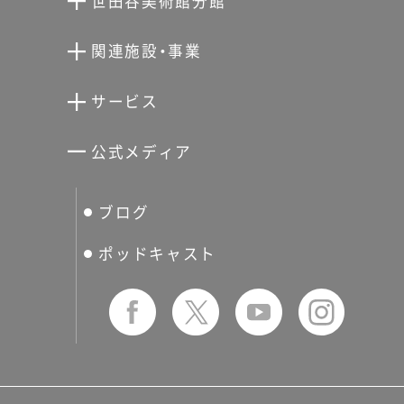
世田谷美術館分館
向井潤吉アトリエ館
関連施設・事業
清川泰次記念ギャラリー
世田谷文学館
サービス
宮本三郎記念美術館
世田谷パブリックシアター
せたがやアーツカード
公式メディア
分館スケジュール
生活工房
ぐるっとパス
ブログ
せたおん
友の会
ポッドキャスト