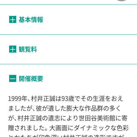
基本情報
会期：
2005年4月29日（金）〜8月28日（日）
観覧料
開館時間：
（個人）
開催概要
10:00～18:00（入場は17:30まで）
一般
200円
／65歳以上
100円
／大高生
150
円
／中小生
100円
1999年、村井正誠は93歳でその生涯をおえ
休館日：
ましたが、彼が遺した膨大な作品群の多く
毎週月曜日
（団体）
が、村井正誠の遺志により世田谷美術館に寄
一般
160円
／65歳以上
80円
／大高生
120円
贈されました。大画面にダイナミックな色彩
会場：
／中小生
80円