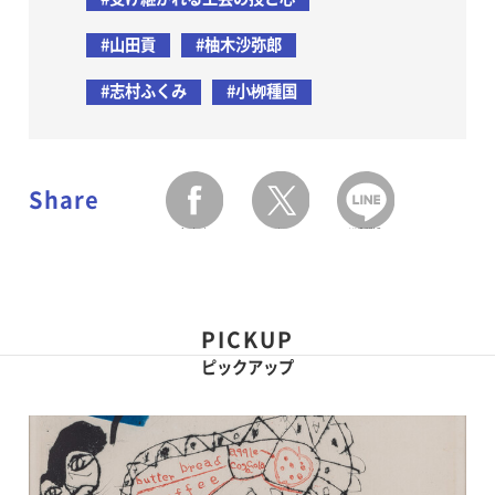
#山田貢
#柚木沙弥郎
#志村ふくみ
#小栁種国
Share
facebook
twitter
LINEで送る
PICKUP
ピックアップ