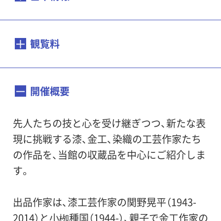
会期：
2019年12月7日（土）～2020年4月12日（日）
観覧料
※臨時休館により、3月29日をもって閉幕し
ました。
（個人）
開催概要
一般
200円
／65歳以上
100円
／大高生
150
開館時間：
円
／中小生
100円
先人たちの技と心を受け継ぎつつ、新たな表
10:00～18:00（入場は17:30まで）
現に挑戦する漆、金工、染織の工芸作家たち
（団体）
の作品を、当館の収蔵品を中心にご紹介しま
休館日：
一般
160円
／65歳以上
80円
／大高生
120円
す。
毎週月曜日(祝・休日の場合は開館、翌平日休
／中小生
80円
館）、12月29日（日）―1月3日（金）
出品作家は、漆工芸作家の関野晃平（1943-
※1月13日（月・祝）は開館、翌1月14日（火）は
団体は20名以上（事前にご連絡下さい）
2014）と小栁種国（1944-）、親子で金工作家の
休館。2月24日（月・振替休日）は開館、翌2月