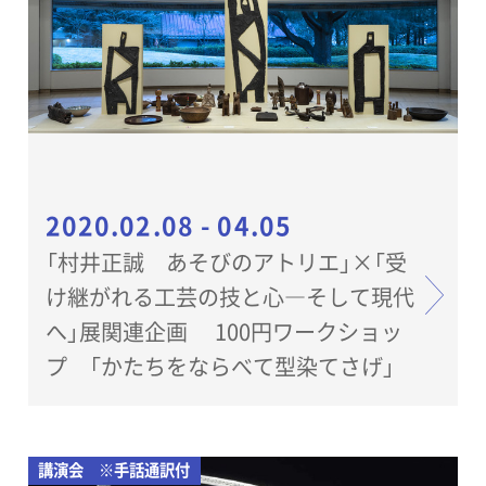
2020.02.08 - 04.05
「村井正誠 あそびのアトリエ」×「受
け継がれる工芸の技と心―そして現代
へ」展関連企画 100円ワークショッ
プ 「かたちをならべて型染てさげ」
講演会 ※手話通訳付