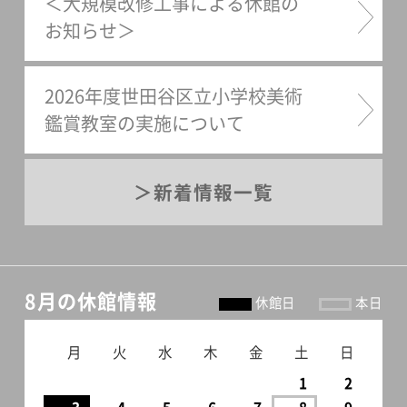
＜大規模改修工事による休館の
お知らせ＞
2026年度世田谷区立小学校美術
鑑賞教室の実施について
新着情報一覧
8月の休館情報
休館日
本日
月
火
水
木
金
土
日
1
2