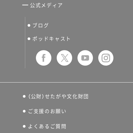
せたがやアーツカード
公式メディア
分館スケジュール
生活工房
ぐるっとパス
ブログ
せたおん
友の会
ポッドキャスト
（公財）せたがや文化財団
ご支援のお願い
よくあるご質問