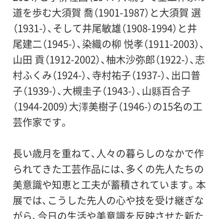
小・中学生：土曜、日曜、祝・休日は無料
道を歩む大須賀 喬（1901-1987）と大須賀 選
25日（火）は休館。
障害者の方：個人は100円（団体は80円）。
（1931-）、そして井尾敏雄（1908-1994）と井
ただし小中高大学生の障害者は無料。介助
尾建二（1945-）、染織の柳 悦孝（1911-2003）、
会場：
者(当該障害者1名につき1名)は無料
山田 貢（1912-2002）、柚木沙弥郎（1922-）、志
世田谷美術館 2階展示室
学生証・障害者手帳など、確認できるもの
村ふくみ（1924-）、寺村祐子（1937-）、出口普
をご提示ください
子（1939-）、大槻圭子（1943-）、山縣百合子
同時開催の企画展チケットで本展をご覧
（1944-2009）大澤美樹子（1946-）の15名の工
いただけます
芸作家です。
長い歳月を重ねて、人々の暮らしのなかで作
られてきた工芸作品には、多くの先人たちの
美意識や知恵と工夫が蓄積されています。本
展では、こうした先人の心や技を受け継ぎな
がら、今日の生活や美意識を反映させた新た