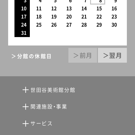
3
4
5
6
7
8
9
10
11
12
13
14
15
16
17
18
19
20
21
22
23
24
25
26
27
28
29
30
31
＞前月
＞翌月
＞分館の休館日
世田谷美術館分館
向井潤吉アトリエ館
関連施設・事業
清川泰次記念ギャラリー
世田谷文学館
サービス
宮本三郎記念美術館
世田谷パブリックシアター