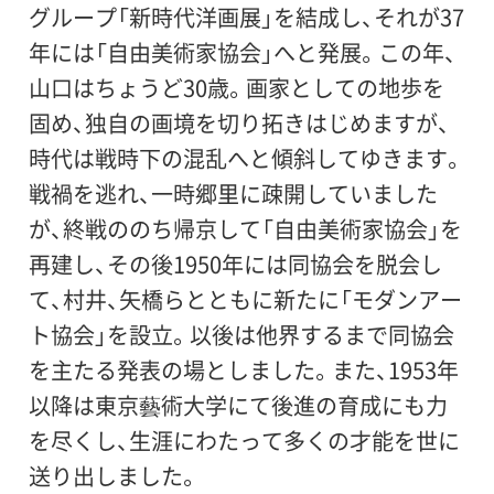
何必館・京都現代美術館
グループ「新時代洋画展」を結成し、それが37
年には「自由美術家協会」へと発展。この年、
助成：
山口はちょうど30歳。画家としての地歩を
野村国際文化財団
固め、独自の画境を切り拓きはじめますが、
時代は戦時下の混乱へと傾斜してゆきます。
戦禍を逃れ、一時郷里に疎開していました
が、終戦ののち帰京して「自由美術家協会」を
再建し、その後1950年には同協会を脱会し
て、村井、矢橋らとともに新たに「モダンアー
ト協会」を設立。以後は他界するまで同協会
を主たる発表の場としました。また、1953年
以降は東京藝術大学にて後進の育成にも力
を尽くし、生涯にわたって多くの才能を世に
送り出しました。