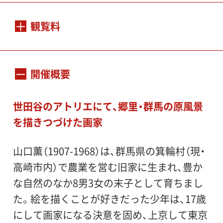
会期：
2008年11月3日（月・祝）～12月23日（火・祝）
観覧料
一般1,000（800）円、大高生／65歳以上
休館日：
800（640）円、中小生500（400）円
開催概要
月曜日（ただし11月3日［月・祝］、11月24日
（ ）内は20名以上の団体料金、障害者割引あ
［月・祝］は開館、11月4日［火］、11月25日［火］
り
世田谷のアトリエにて、郷里・群馬の原風景
は休館）
を描きつづけた画家
開館時間：
山口薫（1907-1968）は、群馬県の箕輪村（現・
午前10時〜午後6時（入場は閉館の30分前ま
高崎市内）で農業を営む旧家に生まれ、豊か
で）
な自然のなか8男3女の末子として育ちまし
た。絵を描くことが好きだった少年は、17歳
会場：
にして画家になる決意を固め、上京して東京
世田谷美術館 1階企画展示室