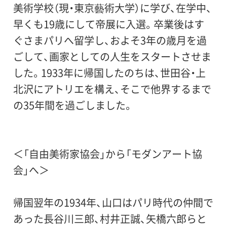
美術学校（現・東京藝術大学）に学び、在学中、
早くも19歳にして帝展に入選。卒業後はす
主催：
ぐさまパリへ留学し、およそ3年の歳月を過
世田谷美術館、読売新聞東京本社、美術館連
ごして、画家としての人生をスタートさせま
絡協議会
した。1933年に帰国したのちは、世田谷・上
北沢にアトリエを構え、そこで他界するまで
後援：
の35年間を過ごしました。
世田谷区、世田谷区教育委員会
協賛：
＜「自由美術家協会」から「モダンアート協
ライオン、清水建設、大日本印刷、財団法人材
会」へ＞
料科学技術振興財団
帰国翌年の1934年、山口はパリ時代の仲間で
協力：
あった長谷川三郎、村井正誠、矢橋六郎らと