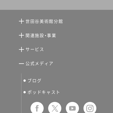
世田谷美術館分館
向井潤吉アトリエ館
関連施設・事業
清川泰次記念ギャラリー
世田谷文学館
サービス
宮本三郎記念美術館
世田谷パブリックシアター
せたがやアーツカード
公式メディア
分館スケジュール
生活工房
ぐるっとパス
ブログ
せたおん
友の会
ポッドキャスト