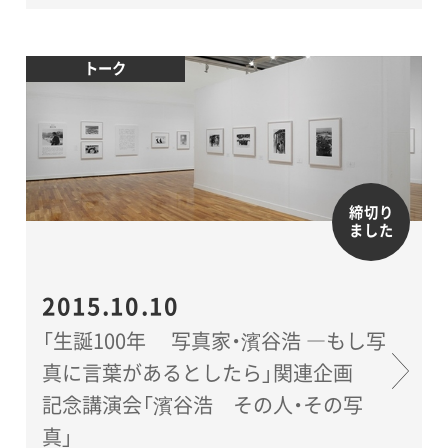
トーク
締切り
ました
2015.10.10
「生誕100年 写真家・濱谷浩 ―もし写
真に言葉があるとしたら」関連企画
記念講演会「濱谷浩 その人・その写
真」