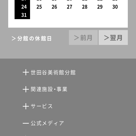
24
25
26
27
28
29
30
31
＞前月
＞翌月
＞分館の休館日
世田谷美術館分館
向井潤吉アトリエ館
関連施設・事業
清川泰次記念ギャラリー
世田谷文学館
サービス
宮本三郎記念美術館
世田谷パブリックシアター
せたがやアーツカード
公式メディア
分館スケジュール
生活工房
ぐるっとパス