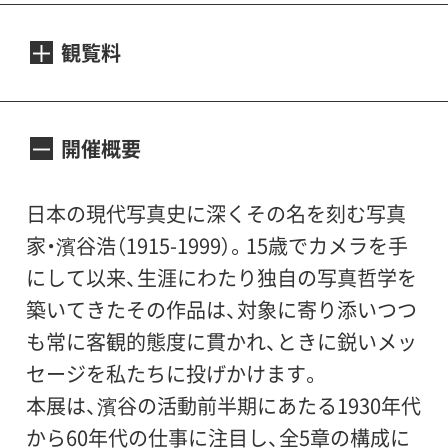
会期：2015年9月19日[土]－11月15日[日]
休館日：毎週月曜日（ただし9月21日[月・祝]、
観覧料
10月12日[月・祝]は開館、9月24 日[木] 、10月
13日[火]は休館）
観覧料：一般：1,000（800）円、65歳以上：
開館時間：午前10時～午後6時（入場は午後5
800（600）円、大高生：800（600）円、中小生：
開催概要
時30分まで）
500（300）円
会場：世田谷美術館 1階展示室
※（ ）内は20名以上の団体料金。
日本の現代写真史に深くその名を刻む写真
主催：世田谷美術館（公益財団法人せたがや
※一般の障害者の方は500円、大高中小生の
家・濱谷浩（1915-1999）。15歳でカメラを手
文化財団）
障害者の方は無料、介助の方は1名につき1名
にして以来、生涯にわたり独自の写真哲学を
後援：世田谷区、世田谷区教育委員会
までは無料。
築いてきたその作品は、対象に寄り添いつつ
協賛：キヤノンマーケティングジャパン株式
※リピーター割引 会期中本展有料チケッ
も常に客観的態度に貫かれ、ときに鋭いメッ
会社、文化堂印刷株式会社、株式会社資生堂
トの半券をご提示いただくと、2回目以降は
セージを私たちに投げかけます。
助成：公益財団法人三菱ＵＦＪ信託地域文化
団体料金にてご覧いただけます。
本展は、濱谷の活動前半期にあたる1930年代
財団
から60年代の仕事に注目し、全5章の構成に