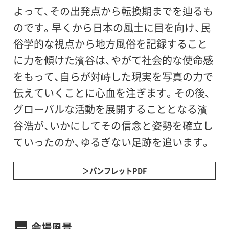
特別協力：濱谷浩写真資料館
よって、その出発点から転換期までを辿るも
企画協力：株式会社クレヴィス
のです。早くから日本の風土に目を向け、民
俗学的な視点から地方風俗を記録すること
に力を傾けた濱谷は、やがて社会的な使命感
をもって、自らが対峙した現実を写真の力で
伝えていくことに心血を注ぎます。その後、
グローバルな活動を展開することとなる濱
谷浩が、いかにしてその信念と姿勢を確立し
ていったのか、ゆるぎない足跡を追います。
パンフレットPDF
会場風景