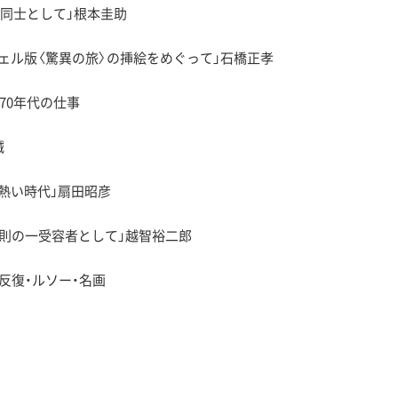
の同士として」根本圭助
ェル版〈驚異の旅〉の挿絵をめぐって」石橋正孝
70年代の仕事
誠
熱い時代」扇田昭彦
忠則の一受容者として」越智裕二郎
反復・ルソー・名画