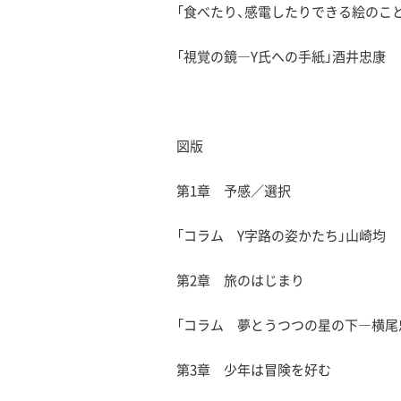
「食べたり、感電したりできる絵のこと
「視覚の鏡―Y氏への手紙」酒井忠康
図版
第1章 予感／選択
「コラム Y字路の姿かたち」山崎均
第2章 旅のはじまり
「コラム 夢とうつつの星の下―横尾
第3章 少年は冒険を好む