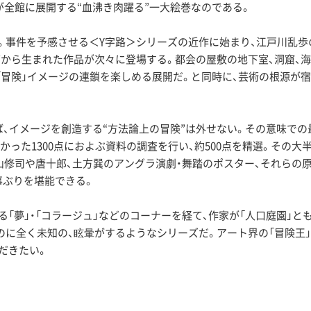
が全館に展開する“血沸き肉躍る”一大絵巻なのである。
事件を予感させる＜Y字路＞シリーズの近作に始まり、江戸川乱歩の
などから生まれた作品が次々に登場する。都会の屋敷の地下室、洞窟、
「冒険」イメージの連鎖を楽しめる展開だ。と同時に、芸術の根源が宿
イメージを創造する“方法論上の冒険”は外せない。その意味での最大
った1300点におよぶ資料の調査を行い、約500点を精選。その大
山修司や唐十郎、土方巽のアングラ演劇・舞踏のポスター、それらの
事ぶりを堪能できる。
「夢」・「コラージュ」などのコーナーを経て、作家が「人口庭園」と
のに全く未知の、眩暈がするようなシリーズだ。アート界の「冒険王」
だきたい。