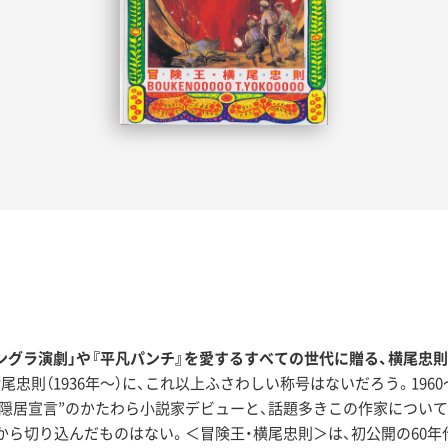
アングラ演劇」や『平凡パンチ』を愛するすべての世代に贈る、横尾忠
忠則（1936年〜）に、これ以上ふさわしい称号はないだろう。196
今は“隠居宣言”のかたわら小説家デビューと、話題多きこの作家につ
面から切り込んだものはない。＜冒険王・横尾忠則＞は、初公開の60