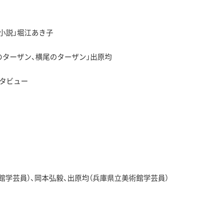
小説」堀江あき子
のターザン、横尾のターザン」出原均
ンタビュー
館学芸員）、岡本弘毅、出原均（兵庫県立美術館学芸員）