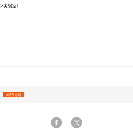
ン実験室）
#横尾忠則