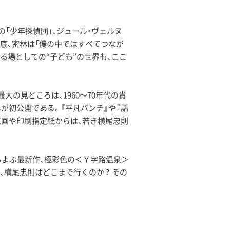
「少年探偵団」、ジュール・ヴェルヌ
海底、密林は「僕の中ではすべてつなが
る場としての“子ども”の世界も、ここ
の見どころは、1960〜70年代の貴
半が初公開である。『平凡パンチ』や『話
原画や印刷指定紙からは、若き横尾忠則
もよぶ最新作、極彩色の＜Ｙ字路温泉＞
、横尾忠則はどこまで行くのか？ その