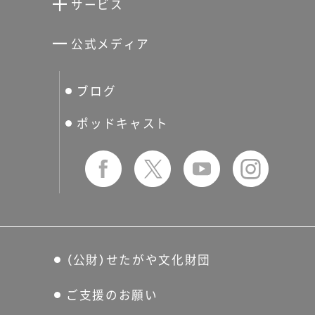
サービス
宮本三郎記念美術館
世田谷パブリックシアター
せたがやアーツカード
公式メディア
分館スケジュール
生活工房
ぐるっとパス
ブログ
せたおん
友の会
ポッドキャスト
（公財）せたがや文化財団
ご支援のお願い