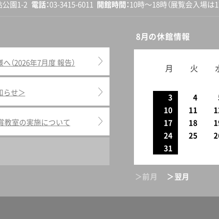
砧公園1-2
電話
03-3415-6011
開館
時間
10時〜18時
（展覧会入場は17
8月の休館情報
2026年7月度 報告）
月
火
知らせ＞
3
4
10
11
1
鑑賞教室の実施について
17
18
1
24
25
2
31
＞前月
＞翌月