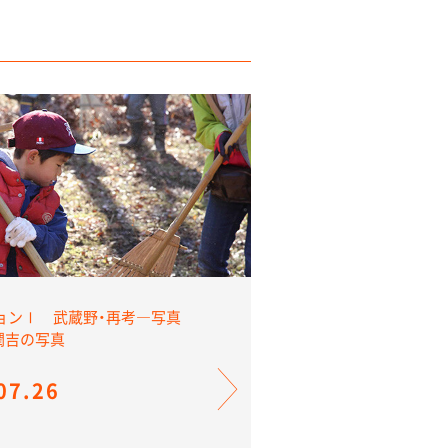
ョンⅠ 武蔵野・再考―写真
井潤吉の写真
07.26