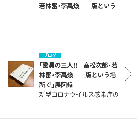
展を、ミュージアム コレクシ
献李禹煥略歴／主な文献出品
若林奮・李禹煥――版という
ョン（当館収蔵品展）の枠組み
作品リスト奥付編集：野田尚
場所で」関連動画
で再構成したものです。上記
稔、塚田美紀装幀：栗原幸治
デジタルコンテンツ「世田美
展覧会にあわせて制作したカ
（クリ・ラボ）校閲：高橋賢印
チャンネル」vol.21は、臨時休
タログ（四六判上製本、全216
刷：株式会社東京印書館発行：
館中の世田谷美術館2階展示
頁）も販売しています。小コー
世田谷美術館©2020
室より、ミュージアム コレク
ブログ
ナーでは、2020年8月に逝去さ
Setagaya Art Museum
ションⅠ「驚異の三人!! 高松
「驚異の三人!! 高松次郎・若
れた写真家・アートドキュメ
次郎・若林奮・李禹煥――版と
林奮・李禹煥 ―版という場
ンタリストの安齊重男（1939-
いう場所で」に展示している、
所で」展図録
2020）を追悼する展示を行い
三人の版画についてご紹介い
新型コロナウイルス感染症の
ます。
たします。世田美チャンネル
影響で、展覧会「驚異の三
vol.21 「驚異の三人!! 高松
人!! 高松次郎・若林奮・李禹
次郎・若林奮・李禹煥」関連動
煥 ―版という場所で」展は
画 （約16分）→世田美チャン
残念ながら中止となりました