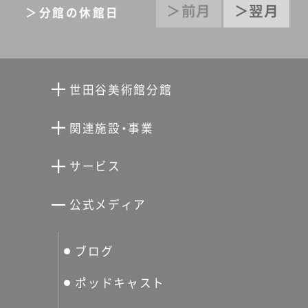
＞前月
＞翌月
＞分館の休館日
世田谷美術館分館
向井潤吉アトリエ館
関連施設・事業
清川泰次記念ギャラリー
世田谷文学館
サービス
宮本三郎記念美術館
世田谷パブリックシアター
せたがやアーツカード
公式メディア
分館スケジュール
生活工房
ぐるっとパス
ブログ
せたおん
友の会
ポッドキャスト