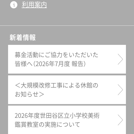
利用案内
ンネル」にもどる→こちら
2,200円）しておりますので、
ぜひお手に取ってみてくださ
い。送料は別途かかりますが、
通信販売での取り扱いもして
新着情報
おります。詳しくは、ミュージ
アムショップのページをご覧
募金活動にご協力をいただいた
皆様へ（2026年7月度 報告）
ください。ご購入はこちら
⇒ ミュージアムショップ
＜大規模改修工事による休館の
お知らせ＞
2026年度世田谷区立小学校美術
鑑賞教室の実施について