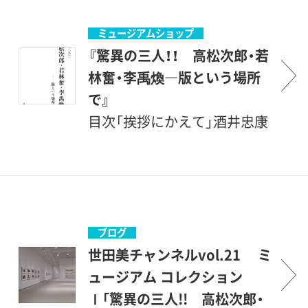
ともなる「版」の世界を、お楽
ある版画を中間項と考え、そ
う楽しみかたを体験してみて
でお知らせいたします。展覧
しみください。※本展関連企
こで試みたものを絵画に移そ
ください。
会毎に、様々な趣向を凝らし
ミュージアムショップ
画の対談および講演会は、す
うとしている―とも語ってい
た内容で、子どもから大人ま
『驚異の三人！！ 高松次郎・若
べて手話通訳が付きます。
ます。 このように見ていく
でその場で楽しめる簡単な工
林奮・李禹煥―版という場所
と、それぞれが「版」を媒介と
作などを行います。
で』
することで、制作についての
目次「挨拶にかえて」酒井忠康
思索を深化させていったとも
高松次郎高松次郎のコスモロ
いえるかもしれません。三人
ジー若林奮若林奮と版の層李
の創造の軌跡を再考する機会
禹煥李禹煥の中間項文献再録
ともなる「版」の世界を、お楽
「色」高松次郎／「長く続く凹
しみください。本展覧会は昨
んだ土地」若林奮／「手につい
ブログ
年春に開催を予定していた
て」李禹煥／「絵画と彫刻の在
世田美チャンネルvol.21 ミ
「驚異の三人!! 高松次郎・若林
り処」李禹煥高松次郎略歴／
ュージアム コレクション
奮・李禹煥―版という場所で」
主な文献若林奮略歴／主な文
Ⅰ「驚異の三人!! 高松次郎・