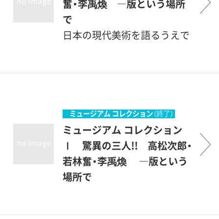
奮・李禹煥 ―版という場所
で
日本の現代美術を語るうえで
常に重要な位置を占める、高
松次郎（1936-1998）、若林奮
（1936-2003）、李禹煥
（1936- ）。三人とも立体と平
面という境界を跨いで旺盛に
ミュージアム コレクション
（終了）
作品を制作・発表しています。
ミュージアム コレクション
そのなかでも、1970 年代以
Ⅰ 驚異の三人!! 高松次郎・
降、積極的に「版」による表現
若林奮・李禹煥 ―版という
に取り組んでいることは注目
場所で
に値するでしょう。高松次郎
日本の現代美術を語るうえで
は1980 年代末にスクリーン
常に重要な位置を占める、高