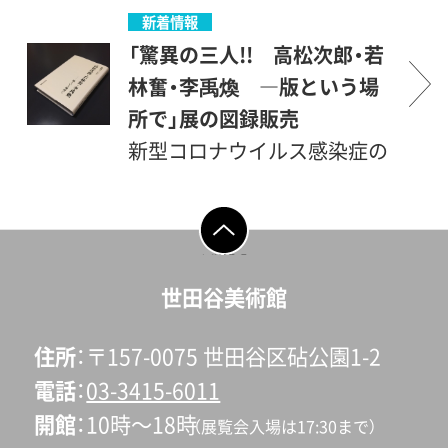
ネルをYoutubeで見る展覧会
が、その決定直前まで制作を
新着情報
名：ミュージアム コレクショ
していた図録は完成していま
「驚異の三人!! 高松次郎・若
ンⅠ「驚異の三人!! 高松次
す。全出品作の図版を収録し
林奮・李禹煥 ―版という場
郎・若林奮・李禹煥――版とい
ているほか、三人の制作の背
所で」展の図録販売
う場所で」 会期：2021年4月
景が感じられるような文章を
新型コロナウイルス感染症の
17日(土)～6月13日(日)※会期
再録しました。展覧会図録と
影響による臨時休館に伴い、
中一部展示替えを行います。
しては、ちょっと小ぶりな四
開催が中止となりました「驚
開館時間：10:00～18:00（入場
六判。上製本丸背の造本で、ジ
異の三人!! 高松次郎・若林
ページの先頭へ戻
る
は17:30まで）休館日：毎週月
ャケットの紙も肌触りがよ
奮・李禹煥 ―版という場所
世田谷美術館
曜日（祝・休日の場合は開館、
く、手になじみます。「驚異の
で」展の図録をミュージアム
翌平日休館）会場:世田谷美術
三人!! 高松次郎・若林奮・李
ショップで販売しています。
住所
〒157-0075 世田谷区砧公園1-2
館 2階展示室展覧会基本情
禹煥――版とい…ライブラリ
通信販売も行っております。
電話
03-3415-6011
報は《こちらをクリック》デジ
ーで閲覧できるほか、ミュー
ご購入はこちら ⇒ ミュー
開館
10時〜18時
（展覧会入場は17:30まで）
タルコンテンツ「世田美チャ
ジアムショップで販売（税込
ジアムショップ