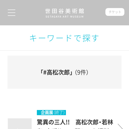
チケット
キーワードで探す
「#高松次郎」
（9件）
企画展
（終了）
驚異の三人!! 高松次郎・若林