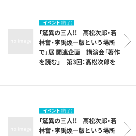
プリントによる連作に取り組
松次郎（1936-1998）、若林奮
みました。版の重ね合わせや
（1936-2003）、李禹煥（1936-
インクの色を変え、そこから
）。 三人とも立体と平面とい
イベント
（終了）
生まれる形を確認していく作
う境界を跨いで旺盛に作品を
「驚異の三人!! 高松次郎・若
業は、同時期の油彩作品の制
制作・発表しています。そのな
林奮・李禹煥―版という場所
作と関連したものと見ること
かでも、1970年代以降、積極的
で」展 関連企画 講演会「著作
ができます。若林奮は金属に
に「版」による表現に取り組ん
を読む」 第3回：高松次郎を
よる彫刻とともに版画も数多
でいることは注目に値するで
読む
く制作してきました。そのな
しょう。 高松次郎は1980年
新型コロナウィルス感染拡大
かには、彫刻作品の一部分で
代末にスクリーンプリントに
抑制のために、中止いたしま
ある線刻を施した銅板を版画
よる連作に取り組みました。
す。三人の作家それぞれが書
作品の版としたものもあり、
版の重ね合わせやインクの色
き記した言葉を追いつつ、作
イベント
（終了）
従来からの版画という枠組み
を変え、そこから生まれる形
品に込められた創作の思考を
「驚異の三人!! 高松次郎・若
にとらわれずに制作していた
を確認していく作業は、同時
読み解いていきます。
林奮・李禹煥―版という場所