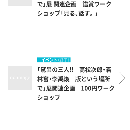
ことが窺えます。李禹煥は今
期の油彩作品の制作と関連し
で」展 関連企画 鑑賞ワーク
なお継続的に版画を手掛けて
たものと見ることができま
ショップ「見る、話す。」
発表しています。絵画よりも
す。若林奮は金属による彫刻
新型コロナウイルス感染拡大
自分と距離を置くことがで
とともに版画も数多く制作し
抑制のために、中止いたしま
き、他者性が入るメディアで
てきました。版を繋ぎ合わせ
す。展示室で作品を前に、見た
ある版画を中間項と考え、そ
て画面を構成した作品や、過
こと、感じたことを言葉に表
こで試みたものを絵画に移そ
去の版に手を加え刷り直した
しながらグループで鑑賞しま
イベント
（終了）
うとしている――とも語って
作品もあり、銅板を手にして
す。会話による美術鑑賞に取
「驚異の三人!! 高松次郎・若
います。このように見ていく
彫刻と版画を行き来していた
り組んできた全盲の白鳥建二
林奮・李禹煥―版という場所
と、それぞれが「版」を媒介と
ことがわかります。李禹煥は
さん、美術館の学芸員、その日
で」展関連企画 100円ワーク
することで、制作についての
今なお継続的に版画を手掛け
初めて出会う参加者が、言葉
ショップ
思索を深化させていったとも
て発表しています。絵画より
を介して一緒に作品を見た
新型コロナウイルス感染拡大
いえるかもしれません。三人
も自分と距離を置くことがで
ら、どんな鑑賞ができるでし
抑制のために、当面の間、中止
の創造の軌跡を再考する機会
き、他者性が入るメディアで
ょうか。一人で見るのとは違
いたします。再開は、当サイト