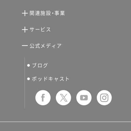
向井潤吉アトリエ館
関連施設・事業
清川泰次記念ギャラリー
世田谷文学館
サービス
宮本三郎記念美術館
世田谷パブリックシアター
せたがやアーツカード
公式メディア
分館スケジュール
生活工房
ぐるっとパス
ブログ
せたおん
友の会
ポッドキャスト