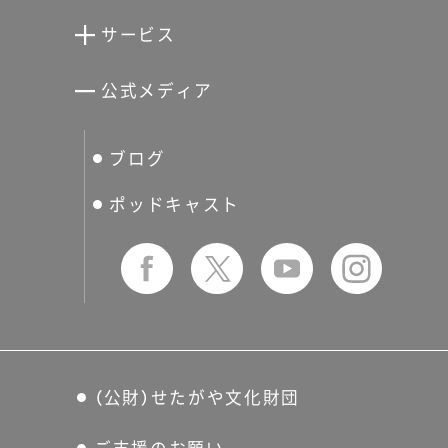
清川泰次記念ギャラリー
世田谷文学館
サービス
宮本三郎記念美術館
世田谷パブリックシアター
せたがやアーツカード
公式メディア
分館スケジュール
生活工房
ぐるっとパス
ブログ
せたおん
友の会
ポッドキャスト
（公財）せたがや文化財団