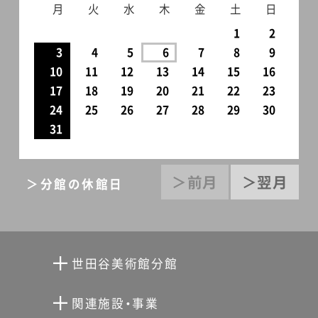
月
火
水
木
金
土
日
1
2
3
4
5
6
7
8
9
10
11
12
13
14
15
16
17
18
19
20
21
22
23
24
25
26
27
28
29
30
31
＞前月
＞翌月
＞分館の休館日
世田谷美術館分館
向井潤吉アトリエ館
関連施設・事業