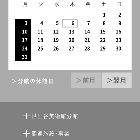
月
火
水
木
金
土
日
1
2
3
4
5
6
7
8
9
10
11
12
13
14
15
16
17
18
19
20
21
22
23
24
25
26
27
28
29
30
31
＞前月
＞翌月
＞分館の休館日
世田谷美術館分館
向井潤吉アトリエ館
関連施設・事業