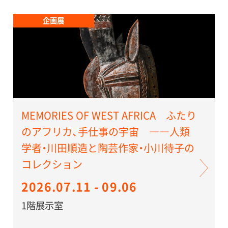
企画展
MEMORIES OF WEST AFRICA ふたり
のアフリカ、手仕事の宇宙 ――人類
学者・川田順造と陶芸作家・小川待子の
コレクション
2026.07.11 - 09.06
1階展示室