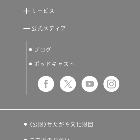
清川泰次記念ギャラリー
世田谷文学館
サービス
宮本三郎記念美術館
世田谷パブリックシアター
せたがやアーツカード
公式メディア
分館スケジュール
生活工房
ぐるっとパス
ブログ
せたおん
友の会
ポッドキャスト
（公財）せたがや文化財団