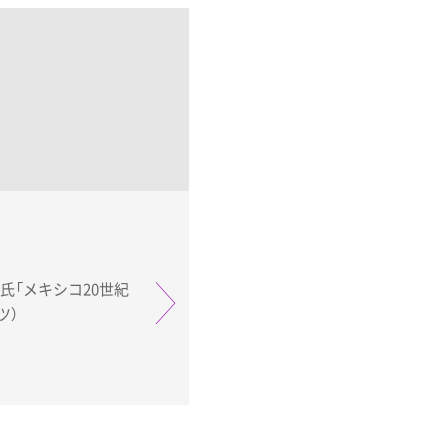
加藤薫氏「メキシコ20世紀
ツ）