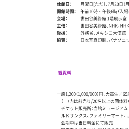
休館日：
月曜日[ただし7月20日（月
開館時間：
午前10時～午後6時（入場
会場：
世田谷美術館 1階展示室
主催：
世田谷美術館、NHK、N
後援：
外務省、メキシコ大使館
協賛：
日本写真印刷、パナソニ
観覧料
一般1,200（1,000/900）円、大高生／6
（ ）内は前売り/20名以上の団体料
チケット販売所：当館ミュージアム
ルＫサンクス、ファミリーマート、
会期中は当日料金にて販売