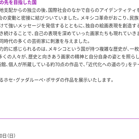
の先を目指した国
民地支配からの独立の後、国際社会のなかで自らのアイデンティティ
会の変動と密接に結びついていました。メキシコ革命がおこり、民
けて強いメッセージを発信するとともに、独自の絵画表現を創造す
き続けることで、自己の表現を深めていった画家たちも現れていき
同時代の多くの芸術家に刺激を与えました。
力的に感じられるのは、メキシコという国が持つ複雑な歴史が、一
多くの人々が、歴史と向きあう画家の精神と自分自身の姿とを照ら
館、個人が所蔵している約70点の作品で、「近代化への道のり」をテ
るホセ・グァダルーペ・ポサダの作品を展示いたします。
0日（日）