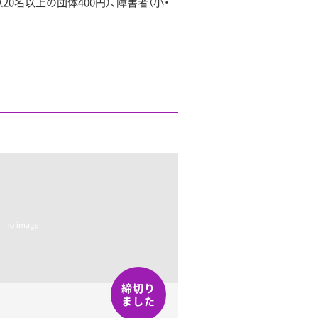
0名以上の団体400円）、障害者（小・
締切り
ました