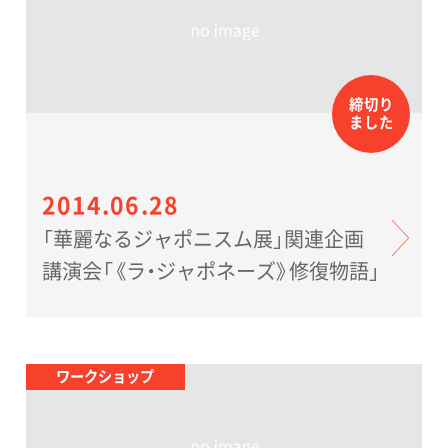
協力：
日本航空、日本貨物航空
All Photographs©2014 Museum of Fine
締切り
ました
Arts, Boston.
2014.06.28
展覧会公式HP
「華麗なるジャポニスム展」関連企画
出品作品資料目録は、
こちら
です。
講演会「《ラ・ジャポネーズ》修復物語」
ワークショップ