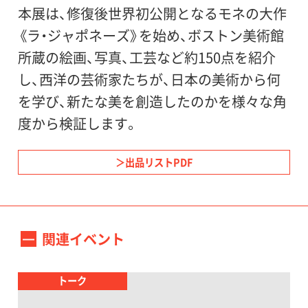
本展は、修復後世界初公開となるモネの大作
《ラ・ジャポネーズ》を始め、ボストン美術館
主催：
所蔵の絵画、写真、工芸など約150点を紹介
世田谷美術館（公益財団法人せたがや文化財
し、西洋の芸術家たちが、日本の美術から何
団）、ボストン美術館、NHK、NHKプロモーシ
を学び、新たな美を創造したのかを様々な角
ョン
度から検証します。
後援：
出品リストPDF
外務省、アメリカ大使館、世田谷区、世田谷区
教育委員会
関連イベント
協賛：
損保ジャパン・日本興亜損保、大日本印刷、ト
トーク
ヨタ自動車、三井物産