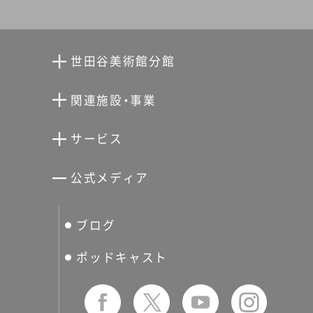
世田谷美術館分館
向井潤吉アトリエ館
関連施設・事業
清川泰次記念ギャラリー
世田谷文学館
サービス
宮本三郎記念美術館
世田谷パブリックシアター
せたがやアーツカード
公式メディア
分館スケジュール
生活工房
ぐるっとパス
ブログ
せたおん
友の会
ポッドキャスト