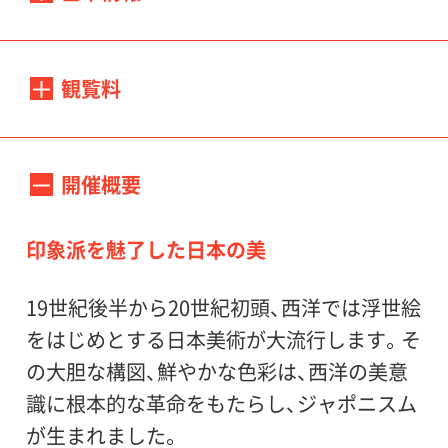
会期：
2014年6月28日（土）－9月15日（月・祝）
観覧料
一般1500(1300)円、65歳以上1200(1000)円、
開館時間：
大高生900(700)円、中小生500(300)円
開催概要
10：00－18：00（最終入場は17：30）
＊( )内は20名以上の団体料金
＊障害者の方は当日500円、団体300円、大高
印象派を魅了した日本の美
休館日：
中小生の障害者の方は無料/介助の方1名ま
毎週月曜日
19世紀後半から20世紀初頭、西洋では浮世絵
では無料、手帳をご提示ください
＊ただし7月21日（月・祝）、9月15日（月・祝）
をはじめとする日本美術が大流行します。そ
は開館、7月22日（火）は休館
の大胆な構図、鮮やかな色彩は、西洋の美意
識に根本的な革命をもたらし、ジャポニスム
会場：
が生まれました。
世田谷美術館 1・2階展示室