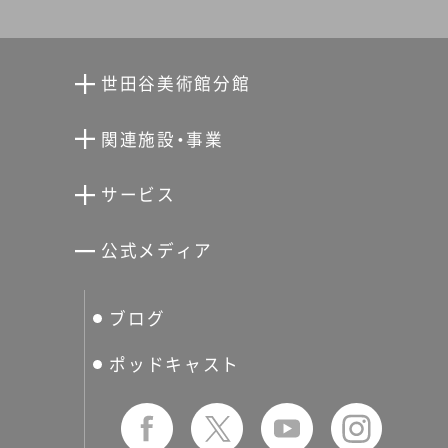
世田谷美術館分館
向井潤吉アトリエ館
関連施設・事業
清川泰次記念ギャラリー
世田谷文学館
サービス
宮本三郎記念美術館
世田谷パブリックシアター
せたがやアーツカード
公式メディア
分館スケジュール
生活工房
ぐるっとパス
ブログ
せたおん
友の会
ポッドキャスト