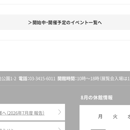
開始中・開催予定のイベント一覧へ
砧公園1-2
電話
03-3415-6011
開館
時間
10時〜18時
（展覧会入場は17
8月の休館情報
2026年7月度 報告）
月
火