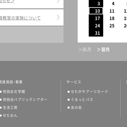
知らせ＞
3
4
10
11
1
鑑賞教室の実施について
17
18
1
24
25
2
31
＞前月
＞翌月
関連施設・事業
サービス
世田谷文学館
せたがやアーツカード
世田谷パブリックシアター
ぐるっとパス
生活工房
友の会
せたおん