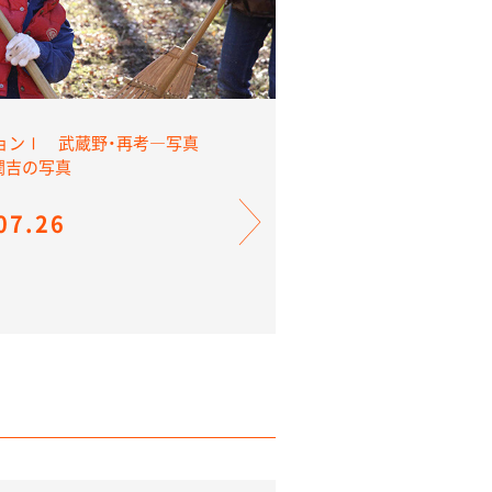
ョンⅠ 武蔵野・再考―写真
井潤吉の写真
07.26