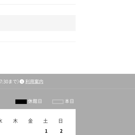
:30まで）
利用案内
休館日
本日
水
木
金
土
日
1
2