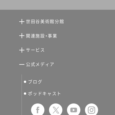
世田谷美術館分館
向井潤吉アトリエ館
関連施設・事業
清川泰次記念ギャラリー
世田谷文学館
サービス
宮本三郎記念美術館
世田谷パブリックシアター
せたがやアーツカード
公式メディア
分館スケジュール
生活工房
ぐるっとパス
ブログ
せたおん
友の会
ポッドキャスト