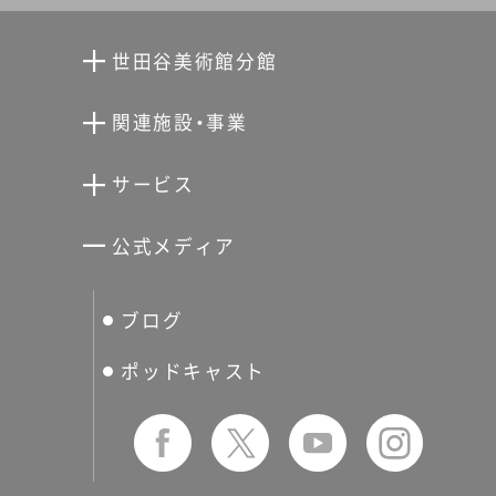
世田谷美術館分館
向井潤吉アトリエ館
関連施設・事業
清川泰次記念ギャラリー
世田谷文学館
サービス
宮本三郎記念美術館
世田谷パブリックシアター
せたがやアーツカード
公式メディア
分館スケジュール
生活工房
ぐるっとパス
ブログ
せたおん
友の会
ポッドキャスト