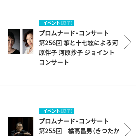
した。美術館を意味する＜ミ
たちですが、中身は保証付き
気軽に立ち寄って聴くコンサ
ュージアム＞とは、＜ミュー
です。才能に恵まれた優秀な
ート＞とでもいう意味です。
ズの女神たちの居る場所＞と
若手を中心に発表の場を提供
砧公園の一角にある、ここ世
イベント
（終了）
いうことですから、もともと
し、世田谷区民を中心とする
田谷美術館の素晴らしい環境
プロムナード・コンサート
音楽（ミュージック）とは深い
方々が聴衆となって、彼等を
の中で、美術を鑑賞する傍ら、
第256回 箏と十七絃による河
関係のある場所です。休日の
励ましながら共に楽しもうと
音楽も楽しんで頂こうという
原伴子 河原抄子 ジョイント
美術館でのコンサート、どう
いう企画です。開館後間もな
ものです。こんな恵まれた環
コンサート
か気軽にご参加いただければ
い、1987年1月にスタートしま
境の中で聴ける音楽会は、そ
プロムナード・コンサートと
幸いです。 （企画協力・丹羽
した。美術館を意味する＜ミ
う滅多にはありません。登場
は、＜ぶらりとやって来て、気
正明）
ュージアム＞とは、＜ミュー
するのは主として若い音楽家
軽に立ち寄って聴くコンサー
ズの女神たちの居る場所＞と
たちですが、中身は保証付き
ト＞とでもいう意味です。砧
いうことですから、もともと
です。才能に恵まれた優秀な
公園の一角にある、ここ世田
イベント
（終了）
音楽（ミュージック）とは深い
若手を中心に発表の場を提供
谷美術館の素晴らしい環境の
プロムナード・コンサート
関係のある場所です。休日の
し、世田谷区民を中心とする
中で、美術を鑑賞する傍ら、音
第255回 橘高昌男（きつたか