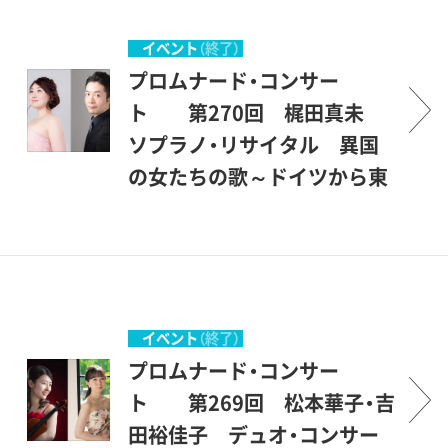
念で開館翌年から始まりまし
い、1987年1月にスタートしま
ちですが、中身は保証付きで
公園の一角にある、ここ世田
た。今回も素敵な演奏者とと
した。美術館を意味する＜ミ
す。才能に恵まれた優秀な若
谷美術館の素晴らしい環境の
イベント
（終了）
もに、豊かなひと時をお過ご
ュージアム＞とは、＜ミュー
手を中心に発表の場を提供
中で、美術を鑑賞する傍ら、音
プロムナード・コンサー
しください。
ズの女神たちの居る場所＞と
し、世田谷区民を中心とする
楽も楽しんで頂こうというも
ト 第270回 梶田真未
いうことですから、もともと
方々が聴衆となって、彼等を
のです。こんな恵まれた環境
ソプラノ・リサイタル 異国
音楽（ミュージック）とは深い
励ましながら共に楽しもうと
の中で聴ける音楽会は、そう
の女たちの歌～ドイツから東
関係のある場所です。休日の
いう企画です。開館後間もな
滅多にはありません。登場す
欧へ～
美術館でのコンサート、どう
い、1987年1月にスタートしま
るのは主として若い音楽家た
プロムナード・コンサートと
か気軽にご参加いただければ
した。美術館を意味する＜ミ
ちですが、中身は保証付きで
は、＜ぶらりとやって来て、気
幸いです。 （企画協力・丹羽
ュージアム＞とは、＜ミュー
す。才能に恵まれた優秀な若
軽に立ち寄って聴くコンサー
正明）
ズの女神たちの居る場所＞と
手を中心に発表の場を提供
ト＞とでもいう意味です。砧
イベント
（終了）
いうことですから、もともと
し、世田谷区民を中心とする
公園の一角にある、ここ世田
プロムナード・コンサー
音楽（ミュージック）とは深い
方々が聴衆となって、彼等を
谷美術館の素晴らしい環境の
ト 第269回 松本華子・吉
関係のある場所です。休日の
励ましながら共に楽しもうと
中で、美術を鑑賞する傍ら、音
田裕佳子 デュオ・コンサー