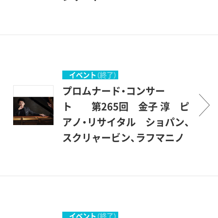
か気軽にご参加いただければ
い、1987年1月にスタートしま
のです。こんな恵まれた環境
プロムナード・コンサートと
幸いです。 （企画協力・丹羽
した。美術館を意味する＜ミ
の中で聴ける音楽会は、そう
は、＜ぶらりとやって来て、気
正明）
ュージアム＞とは、＜ミュー
滅多にはありません。登場す
軽に立ち寄って聴くコンサー
ズの女神たちの居る場所＞と
るのは主として若い音楽家た
ト＞とでもいう意味です。砧
いうことですから、もともと
ちですが、中身は保証付きで
公園の一角にある、ここ世田
イベント
（終了）
音楽（ミュージック）とは深い
す。才能に恵まれた優秀な若
谷美術館の素晴らしい環境の
プロムナード・コンサー
関係のある場所です。休日の
手を中心に発表の場を提供
中で、美術を鑑賞する傍ら、音
ト 第265回 金子 淳 ピ
美術館でのコンサート、どう
し、世田谷区民を中心とする
楽も楽しんで頂こうというも
アノ・リサイタル ショパン、
か気軽にご参加いただければ
方々が聴衆となって、彼等を
のです。こんな恵まれた環境
スクリャービン、ラフマニノ
幸いです。 （企画協力・丹羽
励ましながら共に楽しもうと
の中で聴ける音楽会は、そう
フ —— ロマンティシズムの
正明）
いう企画です。開館後間もな
滅多にはありません。登場す
変遷
い、1987年1月にスタートしま
るのは主として若い音楽家た
プロムナード・コンサートと
した。美術館を意味する＜ミ
ちですが、中身は保証付きで
は、＜ぶらりとやって来て、気
ュージアム＞とは、＜ミュー
す。才能に恵まれた優秀な若
軽に立ち寄って聴くコンサー
イベント
（終了）