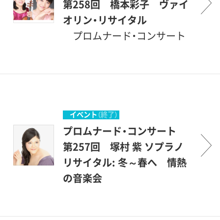
関係のある場所です。休日の
方々が聴衆となって、彼等を
の中で、美術を鑑賞する傍ら、
第258回 橋本彩子 ヴァイ
美術館でのコンサート、どう
励ましながら共に楽しもうと
音楽も楽しんで頂こうという
オリン・リサイタル
か気軽にご参加いただければ
いう企画です。開館後間もな
ものです。こんな恵まれた環
プロムナード・コンサート
幸いです。 （企画協力・丹羽
い、1987年1月にスタートしま
境の中で聴ける音楽会は、そ
とは、＜ぶらりとやって来て、
正明）
した。美術館を意味する＜ミ
う滅多にはありません。登場
気軽に立ち寄って聴くコンサ
ュージアム＞とは、＜ミュー
するのは主として若い音楽家
ート＞とでもいう意味です。
ズの女神たちの居る場所＞と
たちですが、中身は保証付き
砧公園の一角にある、ここ世
いうことですから、もともと
です。才能に恵まれた優秀な
田谷美術館の素晴らしい環境
イベント
（終了）
音楽（ミュージック）とは深い
若手を中心に発表の場を提供
の中で、美術を鑑賞する傍ら、
プロムナード・コンサート
関係のある場所です。休日の
し、世田谷区民を中心とする
音楽も楽しんで頂こうという
第257回 塚村 紫 ソプラノ
美術館でのコンサート、どう
方々が聴衆となって、彼等を
ものです。こんな恵まれた環
リサイタル: 冬～春へ 情熱
か気軽にご参加いただければ
励ましながら共に楽しもうと
境の中で聴ける音楽会は、そ
の音楽会
幸いです。 （企画協力・丹羽
いう企画です。開館後間もな
う滅多にはありません。登場
プロムナード・コンサート
正明）
い、1987年1月にスタートしま
するのは主として若い音楽家
とは、＜ぶらりとやって来て、