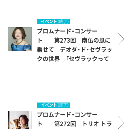
るのは主として若い音楽家た
ト＞とでもいう意味です。砧
ちですが、中身は保証付きで
公園の一角にある、ここ世田
す。才能に恵まれた優秀な若
谷美術館の素晴らしい環境の
イベント
（終了）
手を中心に発表の場を提供
中で、美術を鑑賞する傍ら、音
プロムナード・コンサー
し、世田谷区民を中心とする
楽も楽しんで頂こうというも
ト 第273回 南仏の風に
方々が聴衆となって、彼等を
のです。こんな恵まれた環境
乗せて デオダ・ド・セヴラッ
励ましながら共に楽しもうと
の中で聴ける音楽会は、そう
クの世界 「セヴラックって
いう企画です。開館後間もな
滅多にはありません。登場す
どんな人？」 深尾由美子 ト
い、1987年1月にスタートしま
るのは主として若い音楽家た
ーク＆ピアノコンサート
した。美術館を意味する＜ミ
ちですが、中身は保証付きで
プロムナード・コンサートと
ュージアム＞とは、＜ミュー
す。才能に恵まれた優秀な若
は、＜ぶらりとやって来て、気
ズの女神たちの居る場所＞と
手を中心に発表の場を提供
軽に立ち寄って聴くコンサー
イベント
（終了）
いうことですから、もともと
し、世田谷区民を中心とする
ト＞とでもいう意味です。砧
プロムナード・コンサー
音楽（ミュージック）とは深い
方々が聴衆となって、彼等を
公園の一角にある、ここ世田
ト 第272回 トリオ トラ