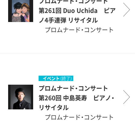
の中で、美術を鑑賞する傍ら、
プロムナード・コンサート
しました。美術館を意味する
は、そう滅多にはありません。
音楽も楽しんで頂こうという
第261回 Duo Uchida ピア
＜ミュージアム＞とは、＜ミ
登場するのは主として若い音
ものです。こんな恵まれた環
ノ4手連弾 リサイタル
ューズの女神たちの居る場所
楽家たちですが、中身は保証
境の中で聴ける音楽会は、そ
プロムナード・コンサート
＞ということですから、もと
付きです。才能に恵まれた優
う滅多にはありません。登場
とは、＜ぶらりとやって来て、
もと音楽（ミュージック）とは
秀な若手を中心に発表の場を
するのは主として若い音楽家
気軽に立ち寄って聴くコンサ
深い関係のある場所です。休
提供し、世田谷区民を中心と
たちですが、中身は保証付き
ート＞とでもいう意味です。
日の美術館でのコンサート、
する方々が聴衆となって、彼
です。才能に恵まれた優秀な
砧公園の一角にある、ここ世
どうか気軽にご参加いただけ
等を励ましながら共に楽しも
若手を中心に発表の場を提供
田谷美術館の素晴らしい環境
イベント
（終了）
れば幸いです。 （企画協力・
うという企画です。開館後間
し、世田谷区民を中心とする
の中で、美術を鑑賞する傍ら、
プロムナード・コンサート
丹羽正明）
もない、1987年1月にスタート
方々が聴衆となって、彼等を
音楽も楽しんで頂こうという
第260回 中島英寿 ピアノ・
しました。美術館を意味する
励ましながら共に楽しもうと
ものです。こんな恵まれた環
リサイタル
＜ミュージアム＞とは、＜ミ
いう企画です。開館後間もな
境の中で聴ける音楽会は、そ
プロムナード・コンサート
ューズの女神たちの居る場所
い、1987年1月にスタートしま
う滅多にはありません。登場
とは、＜ぶらりとやって来て、
＞ということですから、もと