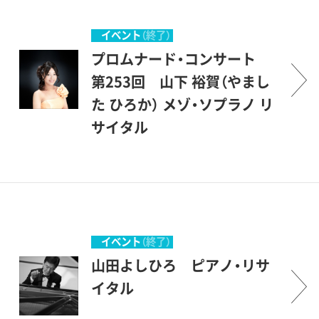
ュージアム＞とは、＜ミュー
す。才能に恵まれた優秀な若
ズの女神たちの居る場所＞と
手を中心に発表の場を提供
イベント
（終了）
いうことですから、もともと
し、世田谷区民を中心とする
プロムナード・コンサート
音楽（ミュージック）とは深い
方々が聴衆となって、彼等を
第253回 山下 裕賀（やまし
関係のある場所です。休日の
励ましながら共に楽しもうと
た ひろか） メゾ・ソプラノ リ
美術館でのコンサート、どう
いう企画です。開館後間もな
サイタル
か気軽にご参加いただければ
い、1987年1月にスタートしま
幸いです。 （企画協力・丹羽
した。美術館を意味する＜ミ
正明）
ュージアム＞とは、＜ミュー
ズの女神たちの居る場所＞と
いうことですから、もともと
イベント
（終了）
音楽（ミュージック）とは深い
山田よしひろ ピアノ・リサ
関係のある場所です。休日の
イタル
美術館でのコンサート、どう