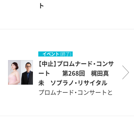
美術館でのコンサート、どう
いう企画です。開館後間もな
楽も楽しんで頂こうというも
ト
か気軽にご参加いただければ
い、1987年1月にスタートしま
のです。こんな恵まれた環境
プロムナード・コンサートと
幸いです。 （企画協力・丹羽
した。美術館を意味する＜ミ
の中で聴ける音楽会は、そう
は、＜ぶらりとやって来て、気
正明）
ュージアム＞とは、＜ミュー
滅多にはありません。登場す
軽に立ち寄って聴くコンサー
ズの女神たちの居る場所＞と
るのは主として若い音楽家た
ト＞とでもいう意味です。砧
いうことですから、もともと
ちですが、中身は保証付きで
公園の一角にある、ここ世田
イベント
（終了）
音楽（ミュージック）とは深い
す。才能に恵まれた優秀な若
谷美術館の素晴らしい環境の
【中止】プロムナード・コンサ
関係のある場所です。休日の
手を中心に発表の場を提供
中で、美術を鑑賞する傍ら、音
ート 第268回 梶田真
美術館でのコンサート、どう
し、世田谷区民を中心とする
楽も楽しんで頂こうというも
未 ソプラノ・リサイタル
か気軽にご参加いただければ
方々が聴衆となって、彼等を
のです。こんな恵まれた環境
プロムナード・コンサートと
幸いです。 （企画協力・丹羽
励ましながら共に楽しもうと
の中で聴ける音楽会は、そう
は、＜ぶらりとやって来て、気
正明）
いう企画です。開館後間もな
滅多にはありません。登場す
軽に立ち寄って聴くコンサー
い、1987年1月にスタートしま
るのは主として若い音楽家た
ト＞とでもいう意味です。砧
した。美術館を意味する＜ミ
ちですが、中身は保証付きで
公園の一角にある、ここ世田