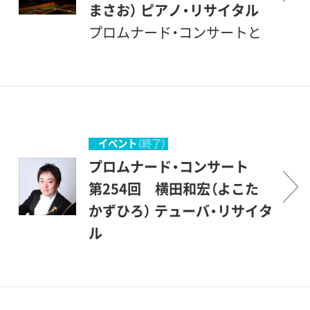
美術館でのコンサート、どう
方々が聴衆となって、彼等を
楽も楽しんで頂こうというも
まさお） ピアノ・リサイタル
か気軽にご参加いただければ
励ましながら共に楽しもうと
のです。こんな恵まれた環境
プロムナード・コンサートと
幸いです。 （企画協力・丹羽
いう企画です。開館後間もな
の中で聴ける音楽会は、そう
は、＜ぶらりとやって来て、気
正明）
い、1987年1月にスタートしま
滅多にはありません。登場す
軽に立ち寄って聴くコンサー
した。美術館を意味する＜ミ
るのは主として若い音楽家た
ト＞とでもいう意味です。砧
ュージアム＞とは、＜ミュー
ちですが、中身は保証付きで
公園の一角にある、ここ世田
ズの女神たちの居る場所＞と
す。才能に恵まれた優秀な若
谷美術館の素晴らしい環境の
イベント
（終了）
いうことですから、もともと
手を中心に発表の場を提供
中で、美術を鑑賞する傍ら、音
プロムナード・コンサート
音楽（ミュージック）とは深い
し、世田谷区民を中心とする
楽も楽しんで頂こうというも
第254回 横田和宏（よこた
関係のある場所です。休日の
方々が聴衆となって、彼等を
のです。こんな恵まれた環境
かずひろ） テューバ・リサイタ
美術館でのコンサート、どう
励ましながら共に楽しもうと
の中で聴ける音楽会は、そう
ル
か気軽にご参加いただければ
いう企画です。開館後間もな
滅多にはありません。登場す
幸いです。 （企画協力・丹羽
い、1987年1月にスタートしま
るのは主として若い音楽家た
正明）
した。美術館を意味する＜ミ
ちですが、中身は保証付きで