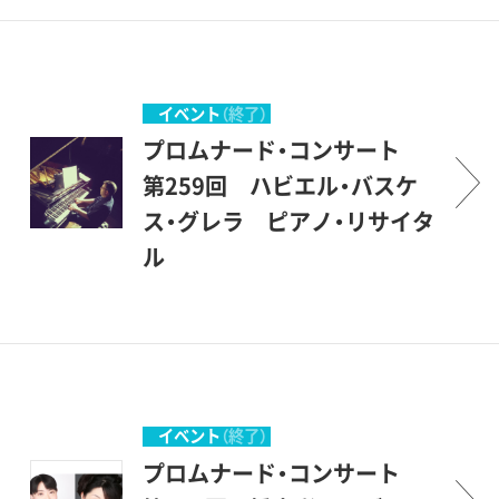
した。美術館を意味する＜ミ
するのは主として若い音楽家
気軽に立ち寄って聴くコンサ
もと音楽（ミュージック）とは
ュージアム＞とは、＜ミュー
たちですが、中身は保証付き
ート＞とでもいう意味です。
深い関係のある場所です。休
ズの女神たちの居る場所＞と
です。才能に恵まれた優秀な
砧公園の一角にある、ここ世
日の美術館でのコンサート、
いうことですから、もともと
若手を中心に発表の場を提供
田谷美術館の素晴らしい環境
イベント
（終了）
どうか気軽にご参加いただけ
音楽（ミュージック）とは深い
し、世田谷区民を中心とする
の中で、美術を鑑賞する傍ら、
プロムナード・コンサート
れば幸いです。 （企画協力・
関係のある場所です。休日の
方々が聴衆となって、彼等を
音楽も楽しんで頂こうという
第259回 ハビエル・バスケ
丹羽正明）
美術館でのコンサート、どう
励ましながら共に楽しもうと
ものです。こんな恵まれた環
ス・グレラ ピアノ・リサイタ
か気軽にご参加いただければ
いう企画です。開館後間もな
境の中で聴ける音楽会は、そ
ル
幸いです。 （企画協力・丹羽
い、1987年1月にスタートしま
う滅多にはありません。登場
プロムナード・コンサート
正明）
した。美術館を意味する＜ミ
するのは主として若い音楽家
とは、＜ぶらりとやって来て、
ュージアム＞とは、＜ミュー
たちですが、中身は保証付き
気軽に立ち寄って聴くコンサ
ズの女神たちの居る場所＞と
です。才能に恵まれた優秀な
ート＞とでもいう意味です。
いうことですから、もともと
若手を中心に発表の場を提供
砧公園の一角にある、ここ世
イベント
（終了）
音楽（ミュージック）とは深い
し、世田谷区民を中心とする
田谷美術館の素晴らしい環境
プロムナード・コンサート