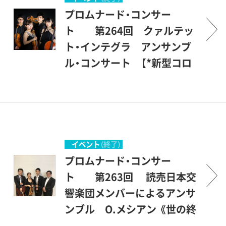
ズの女神たちの居る場所＞と
手を中心に発表の場を提供
ト＞とでもいう意味です。砧
プロムナード・コンサー
いうことですから、もともと
し、世田谷区民を中心とする
公園の一角にある、ここ世田
ト 第264回 クァルテッ
音楽（ミュージック）とは深い
方々が聴衆となって、彼等を
谷美術館の素晴らしい環境の
ト・インテグラ アンサンブ
関係のある場所です。休日の
励ましながら共に楽しもうと
中で、美術を鑑賞する傍ら、音
ル・コンサート 【*新型コロ
美術館でのコンサート、どう
いう企画です。開館後間もな
楽も楽しんで頂こうというも
ナウイルス感染症の影響によ
か気軽にご参加いただければ
い、1987年1月にスタートしま
のです。こんな恵まれた環境
り中止】
幸いです。 （企画協力・丹羽
した。美術館を意味する＜ミ
の中で聴ける音楽会は、そう
新型コロナウィルス感染症拡
正明）
ュージアム＞とは、＜ミュー
滅多にはありません。登場す
大抑制のために、中止いたし
ズの女神たちの居る場所＞と
るのは主として若い音楽家た
ます。 プロムナード・コンサ
イベント
（終了）
いうことですから、もともと
ちですが、中身は保証付きで
ートとは、＜ぶらりとやって
プロムナード・コンサー
音楽（ミュージック）とは深い
す。才能に恵まれた優秀な若
来て、気軽に立ち寄って聴く
ト 第263回 読売日本交
関係のある場所です。休日の
手を中心に発表の場を提供
コンサート＞とでもいう意味
響楽団メンバーによるアンサ
美術館でのコンサート、どう
し、世田谷区民を中心とする
です。砧公園の一角にある、こ
ンブル O.メシアン 《世の終
か気軽にご参加いただければ
方々が聴衆となって、彼等を
こ世田谷美術館の素晴らしい
わりのための四重奏曲》 【*