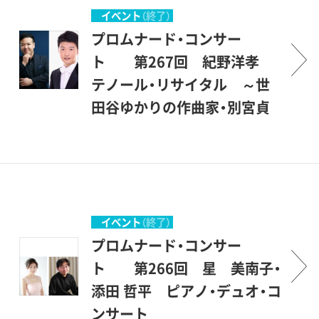
ュージアム＞とは、＜ミュー
す。才能に恵まれた優秀な若
谷美術館の素晴らしい環境の
イベント
（終了）
ズの女神たちの居る場所＞と
手を中心に発表の場を提供
中で、美術を鑑賞する傍ら、音
プロムナード・コンサー
いうことですから、もともと
し、世田谷区民を中心とする
楽も楽しんで頂こうというも
ト 第267回 紀野洋孝
音楽（ミュージック）とは深い
方々が聴衆となって、彼等を
のです。こんな恵まれた環境
テノール・リサイタル ～世
関係のある場所です。休日の
励ましながら共に楽しもうと
の中で聴ける音楽会は、そう
田谷ゆかりの作曲家・別宮貞
美術館でのコンサート、どう
いう企画です。開館後間もな
滅多にはありません。登場す
雄の二大歌曲集～
か気軽にご参加いただければ
い、1987年1月にスタートしま
るのは主として若い音楽家た
プロムナード・コンサートと
幸いです。 （企画協力・丹羽
した。美術館を意味する＜ミ
ちですが、中身は保証付きで
は、＜ぶらりとやって来て、気
正明）
ュージアム＞とは、＜ミュー
す。才能に恵まれた優秀な若
軽に立ち寄って聴くコンサー
ズの女神たちの居る場所＞と
手を中心に発表の場を提供
ト＞とでもいう意味です。砧
イベント
（終了）
いうことですから、もともと
し、世田谷区民を中心とする
公園の一角にある、ここ世田
プロムナード・コンサー
音楽（ミュージック）とは深い
方々が聴衆となって、彼等を
谷美術館の素晴らしい環境の
ト 第266回 星 美南子・
関係のある場所です。休日の
励ましながら共に楽しもうと
中で、美術を鑑賞する傍ら、音
添田 哲平 ピアノ・デュオ・コ
美術館でのコンサート、どう
いう企画です。開館後間もな
楽も楽しんで頂こうというも
ンサート