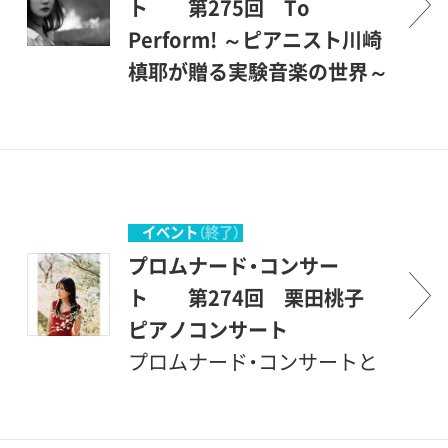
ト 第275回 To
Perform! ～ピアニスト川崎
槙耶が贈る実験音楽の世界～
プロムナード・コンサートと
は、＜ぶらりとやって来て、気
軽に立ち寄って聴くコンサー
ト＞とでもいう意味です。砧
公園の一角にある、ここ世田
イベント
（終了）
谷美術館の素晴らしい環境の
プロムナード・コンサー
中で、美術を鑑賞する傍ら、音
ト 第274回 栗田桃子
楽も楽しんで頂こうというも
ピアノコンサート
のです。こんな恵まれた環境
プロムナード・コンサートと
の中で聴ける音楽会は、そう
は、＜ぶらりとやって来て、気
滅多にはありません。登場す
軽に立ち寄って聴くコンサー