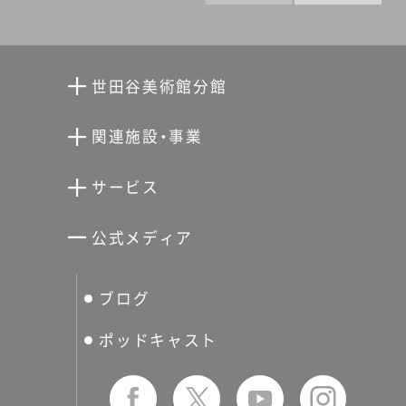
世田谷美術館分館
向井潤吉アトリエ館
関連施設・事業
清川泰次記念ギャラリー
世田谷文学館
サービス
宮本三郎記念美術館
世田谷パブリックシアター
せたがやアーツカード
公式メディア
分館スケジュール
生活工房
ぐるっとパス
ブログ
せたおん
友の会
ポッドキャスト