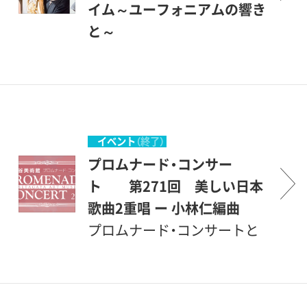
関係のある場所です。休日の
励ましながら共に楽しもうと
谷美術館の素晴らしい環境の
イム～ユーフォニアムの響き
美術館でのコンサート、どう
いう企画です。開館後間もな
中で、美術を鑑賞する傍ら、音
と～
か気軽にご参加いただければ
い、1987年1月にスタートしま
楽も楽しんで頂こうというも
プロムナード・コンサートと
幸いです。故・丹羽正明（前企
した。美術館を意味する＜ミ
のです。こんな恵まれた環境
は、＜ぶらりとやって来て、気
画協力者）当館のプロムナー
ュージアム＞とは、＜ミュー
の中で聴ける音楽会は、そう
軽に立ち寄って聴くコンサー
ド・コンサートは上記の理念
ズの女神たちの居る場所＞と
滅多にはありません。登場す
ト＞とでもいう意味です。砧
で開館翌年から始まりまし
いうことですから、もともと
るのは主として若い音楽家た
公園の一角にある、ここ世田
イベント
（終了）
た。今回も素敵な演奏者とと
音楽（ミュージック）とは深い
ちですが、中身は保証付きで
谷美術館の素晴らしい環境の
プロムナード・コンサー
もに、豊かなひと時をお過ご
関係のある場所です。休日の
す。才能に恵まれた優秀な若
中で、美術を鑑賞する傍ら、音
ト 第271回 美しい日本
しください。
美術館でのコンサート、どう
手を中心に発表の場を提供
楽も楽しんで頂こうというも
歌曲2重唱 ー 小林仁編曲
か気軽にご参加いただければ
し、世田谷区民を中心とする
のです。こんな恵まれた環境
プロムナード・コンサートと
幸いです。 故・丹羽正明（前
方々が聴衆となって、彼等を
の中で聴ける音楽会は、そう
は、＜ぶらりとやって来て、気
企画協力者）当館のプロムナ
励ましながら共に楽しもうと
滅多にはありません。登場す
軽に立ち寄って聴くコンサー
ード・コンサートは上記の理
いう企画です。開館後間もな
るのは主として若い音楽家た
ト＞とでもいう意味です。砧