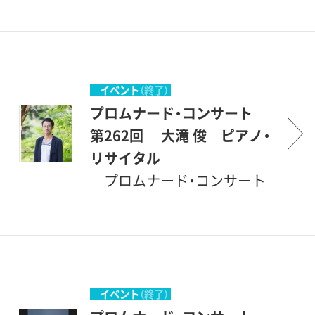
幸いです。 （企画協力・丹羽
励ましながら共に楽しもうと
環境の中で、美術を鑑賞する
新型コロナウイルス感染症の
正明）
いう企画です。開館後間もな
傍ら、音楽も楽しんで頂こう
影響により中止】
い、1987年1月にスタートしま
というものです。こんな恵ま
新型コロナウイルス感染症拡
した。美術館を意味する＜ミ
れた環境の中で聴ける音楽会
大抑制のために、中止いたし
イベント
（終了）
ュージアム＞とは、＜ミュー
は、そう滅多にはありません。
ます。 プロムナード・コンサ
プロムナード・コンサート
ズの女神たちの居る場所＞と
登場するのは主として若い音
ートとは、＜ぶらりとやって
第262回 大滝 俊 ピアノ・
いうことですから、もともと
楽家たちですが、中身は保証
来て、気軽に立ち寄って聴く
リサイタル
音楽（ミュージック）とは深い
付きです。才能に恵まれた優
コンサート＞とでもいう意味
プロムナード・コンサート
関係のある場所です。休日の
秀な若手を中心に発表の場を
です。砧公園の一角にある、こ
とは、＜ぶらりとやって来て、
美術館でのコンサート、どう
提供し、世田谷区民を中心と
こ世田谷美術館の素晴らしい
気軽に立ち寄って聴くコンサ
か気軽にご参加いただければ
する方々が聴衆となって、彼
環境の中で、美術を鑑賞する
ート＞とでもいう意味です。
幸いです。 （企画協力・丹羽
等を励ましながら共に楽しも
傍ら、音楽も楽しんで頂こう
砧公園の一角にある、ここ世
正明）
うという企画です。開館後間
というものです。こんな恵ま
田谷美術館の素晴らしい環境
イベント
（終了）
もない、1987年1月にスタート
れた環境の中で聴ける音楽会